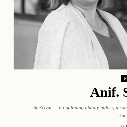
Anif. 
"
She'riyat — bu qalbning abadiy nidosi, inson 
kuch
22.