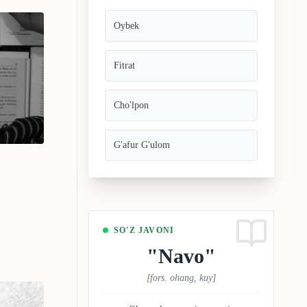
Mirtemir
30 May
1910
-
yil tug'ilgan
Oybek
Erkin Vohidov
28 Dek
1936
-
yil tug'ilgan
Fitrat
Zahiriddin Muhammad Bobur
14 Fev
1483
-
yil tug'ilgan
Cho'lpon
Erkin Vohidov
28 Dek
1936
-
yil tug'ilgan
G'afur G'ulom
Suhrob Ziyo
10 Noy
1993
-
yil tug'ilgan
Usmon Azim
13 Avg
1950
-
yil tug'ilgan
SO'Z JAVONI
Halima Xudoyberdiyeva
17 May
"
Navo
"
1947
-
yil tug'ilgan
[
fors. ohang, kuy
]
Jontemir
15 Avg
1994
-
yil tug'ilgan