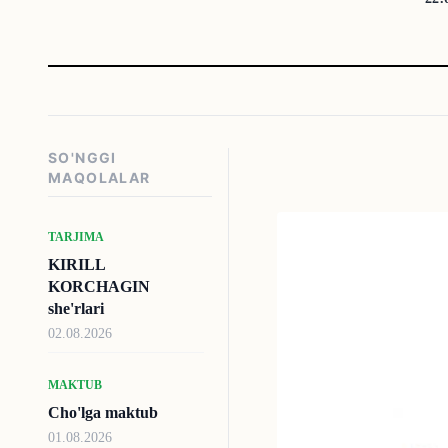
SO'NGGI
MAQOLALAR
TARJIMA
KIRILL
KORCHAGIN
she'rlari
02.08.2026
MAKTUB
Cho'lga maktub
01.08.2026