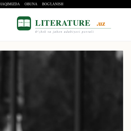
 HAQIMIZDA
OBUNA
BOG'LANISH
LITERATURE
.uz
Кафка
Достоевский
O'zbek va jahon adabiyoti portali