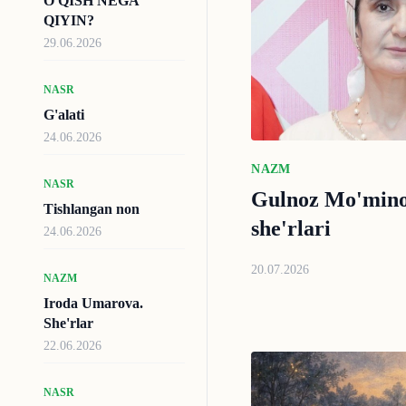
O'QISH NEGA
QIYIN?
29.06.2026
NASR
G'alati
24.06.2026
NAZM
NASR
Gulnoz Mo'mino
Tishlangan non
she'rlari
24.06.2026
20.07.2026
NAZM
Iroda Umarova.
She'rlar
22.06.2026
NASR