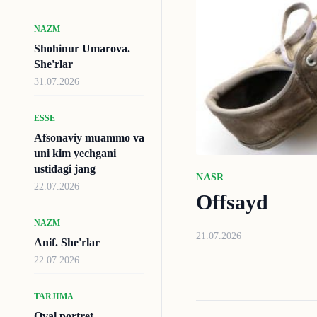
NAZM
Shohinur Umarova.
She'rlar
31.07.2026
ESSE
Afsonaviy muammo va
uni kim yechgani
ustidagi jang
NASR
22.07.2026
Offsayd
NAZM
21.07.2026
Anif. She'rlar
22.07.2026
TARJIMA
Oval portret