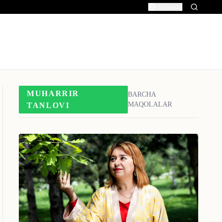
O'zbekcha
Mansur Jumayev
17 Fev
1991
-
yil tug'ilgan
Mansur Jumayev
17 Fev
1991
-
yil tug'ilgan
Abdulla Qahhor
17 Sent
1907
-
yil tug'ilgan
MUHARRIR
BARCHA
Najmiddin Ermatov
24 Yanvar
MAQOLALAR
TANLOVI
1993
-
yil tug'ilgan
Hamid Olimjon
12 Dek
1909
-
yil tug'ilgan
Alisher Navoiy
9 Fev
1441
-
yil tug'ilgan
Abduqayum Yo'ldosh
26 Fev
1962
-
yil tug'ilgan
Sirojiddin Sayyid
30 Okt
1958
-
yil tug'ilgan