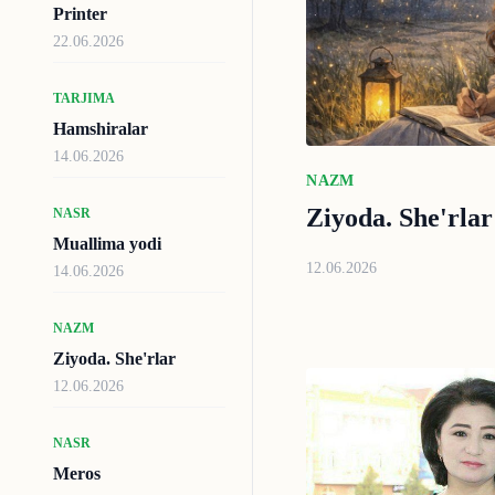
Printer
22.06.2026
TARJIMA
Hamshiralar
14.06.2026
NAZM
Ziyoda. She'rlar
NASR
Muallima yodi
12.06.2026
14.06.2026
NAZM
Ziyoda. She'rlar
12.06.2026
NASR
Meros