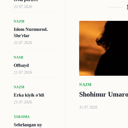
22.07.2026
NAZM
Islom Nurmurod.
She'rlar
22.07.2026
NASR
Offsayd
21.07.2026
NAZM
NAZM
Shohinur Umarov
Erka kiyik o'ldi
21.07.2026
31.07.2026
TARJIMA
Sehrlangan uy