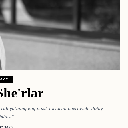
NAZM
She'rlar
ruhiyatining eng nozik torlarini chertuvchi ilohiy
dir...
"
07.2026