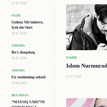
21.07.2026
NAZM
Gulnoz Mo'minova.
Iyul she'rlari
20.07.2026
TARJIMA
Bo'z shaqshaq
NAZM
02.07.2026
Islom Nurmurod.
TARJIMA
22.07.2026
En xonimning sukuti
29.06.2026
MULOHAZA
“MAYOQ SARI”NI