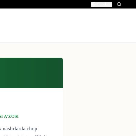
O'zbekcha
I A'ZOSI
iy nashrlarda chop