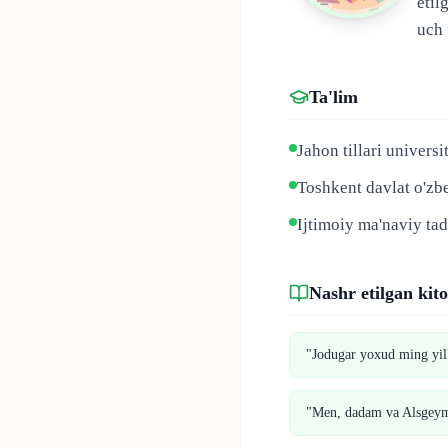
etil
uch 
Ta'lim
Jahon tillari universit
Toshkent davlat o'zbe
Ijtimoiy ma'naviy tadq
Nashr etilgan kit
"Jodugar yoxud ming yil
"Men, dadam va Alsgey