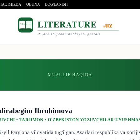
 HAQIMIZDA
OBUNA
BOG'LANISH
LITERATURE
.uz
Кафка
Достоевский
O'zbek va jahon adabiyoti portali
MUALLIF HAQIDA
dirabegim Ibrohimova
UVCHI • TARJIMON • O'ZBEKISTON YOZUVCHILAR UYUSHMAS
-yil Farg'ona viloyatida tug'ilgan. Asarlari respublika va xorij