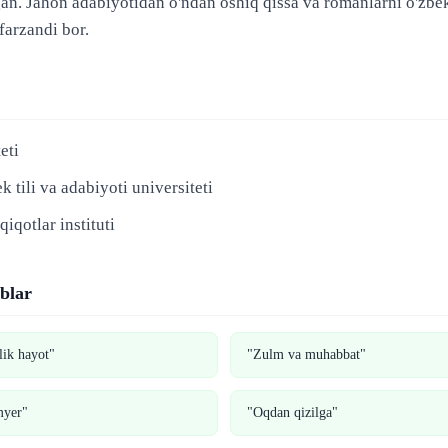
gan. Jahon adabiyotidan o'ndan oshiq qissa va romanlarni o'zbek t
farzandi bor.
eti
k tili va adabiyoti universiteti
iqotlar instituti
oblar
lik hayot"
"Zulm va muhabbat"
myer"
"Oqdan qizilga"