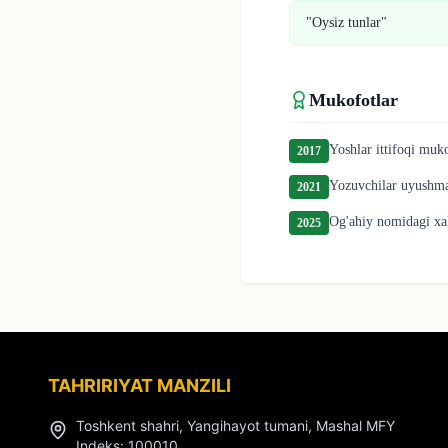
"Oysiz tunlar"
Mukofotlar
Yoshlar ittifoqi muko
2017
Yozuvchilar uyushmas
2021
Og'ahiy nomidagi xa
2025
TAHRIRIYAT MANZILI
Toshkent shahri, Yangihayot tumani, Mashal MFY
Indeks
: 100010