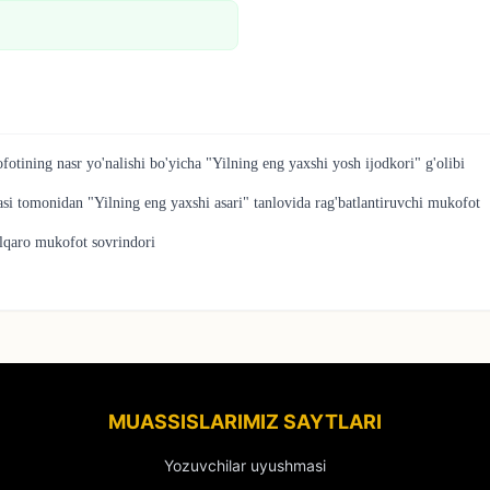
fotining nasr yo'nalishi bo'yicha "Yilning eng yaxshi yosh ijodkori" g'olibi
i tomonidan "Yilning eng yaxshi asari" tanlovida rag'batlantiruvchi mukofot
lqaro mukofot sovrindori
MUASSISLARIMIZ SAYTLARI
Yozuvchilar uyushmasi