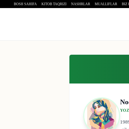
BOSH SAHIFA
KITOB TAQRIZI
NASHRLAR
MUALLIFLAR
BIZ
No
YOZ
1989