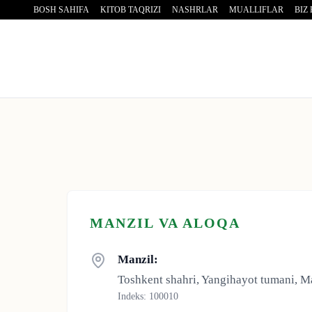
BOSH SAHIFA
KITOB TAQRIZI
NASHRLAR
MUALLIFLAR
BIZ
MANZIL VA ALOQA
Manzil:
Toshkent shahri, Yangihayot tumani, 
Indeks
: 100010