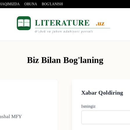
 HAQIMIZDA
OBUNA
BOG'LANISH
LITERATURE
.uz
Кафка
Достоевский
O'zbek va jahon adabiyoti portali
Biz Bilan Bog'laning
Xabar Qoldiring
Ismingiz
Mashal MFY